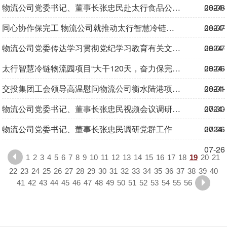
物流公司党委书记、董事长张忠民赴太行食品公司调研
08-08
2024-
同心协作保完工 物流公司就推动太行智慧冷链物流园建设同监理公司举行座谈
08-07
2024-
物流公司党委传达学习贯彻党纪学习教育有关文件精神
08-07
2024-
太行智慧冷链物流园项目“大干120天，奋力保完工劳动竞赛”活动第二次综合联查
08-06
2024-
交投集团工会领导高温慰问物流公司衡水陆港项目部
08-01
2024-
物流公司党委书记、董事长张忠民视频会议调研港口物流唐山公司：精准指导，共绘发展蓝图
07-30
2024-
物流公司党委书记、董事长张忠民调研党群工作
07-26
2024-
07-26
1
2
3
4
5
6
7
8
9
10
11
12
13
14
15
16
17
18
19
20
21
22
23
24
25
26
27
28
29
30
31
32
33
34
35
36
37
38
39
40
41
42
43
44
45
46
47
48
49
50
51
52
53
54
55
56