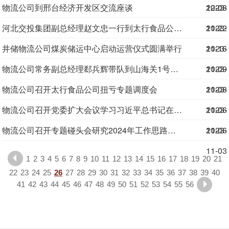
物流公司到邢台经济开发区交流座谈
12-08
2023-
河北交投集团副总经理赵文忠一行到太行食品公司检查指导安全基建工作
11-22
2023-
井储物流公司煤炭储运中心启动运营仪式圆满举行
11-16
2023-
物流公司常务副总经理郄兵辉带队到山海关1号码头项目调研指导安全生产工作
11-09
2023-
物流公司召开太行食品公司扭亏专题调度会
11-08
2023-
物流公司召开党委扩大会议学习习近平总书记在二十届中央审计委员会第一次会议上的讲话精神
11-06
2023-
物流公司召开专题碰头会研究2024年工作思路及有关工作安排
11-06
2023-
11-03
1
2
3
4
5
6
7
8
9
10
11
12
13
14
15
16
17
18
19
20
21
22
23
24
25
26
27
28
29
30
31
32
33
34
35
36
37
38
39
40
41
42
43
44
45
46
47
48
49
50
51
52
53
54
55
56