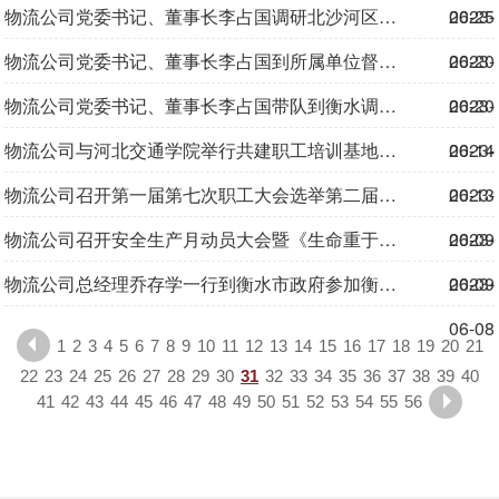
物流公司党委书记、董事长李占国调研北沙河区域综合治理提升项目
06-25
2023-
物流公司党委书记、董事长李占国到所属单位督导审计整改工作
06-20
2023-
物流公司党委书记、董事长李占国带队到衡水调研党建和项目建设工作
06-20
2023-
物流公司与河北交通学院举行共建职工培训基地签约仪式
06-14
2023-
物流公司召开第一届第七次职工大会选举第二届工会委员会
06-13
2023-
物流公司召开安全生产月动员大会暨《生命重于泰山》专题学习会议
06-09
2023-
物流公司总经理乔存学一行到衡水市政府参加衡水国际陆港项目规划交流座谈会
06-09
2023-
06-08
1
2
3
4
5
6
7
8
9
10
11
12
13
14
15
16
17
18
19
20
21
22
23
24
25
26
27
28
29
30
31
32
33
34
35
36
37
38
39
40
41
42
43
44
45
46
47
48
49
50
51
52
53
54
55
56